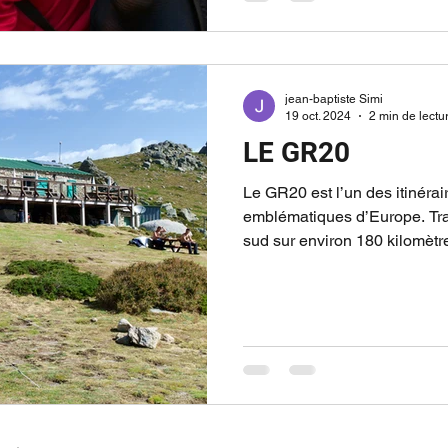
votre compréhension théoriq
jean-baptiste Simi
19 oct. 2024
2 min de lectu
LE GR20
Le GR20 est l’un des itinéra
emblématiques d’Europe. Tra
sud sur environ 180 kilomètr
en suivant la ligne de crête de
chaque année des randonne
spectaculaires et d’une véri
entre défi personnel et imme
réputation exigeante repose 
section nord du parcours. Dè