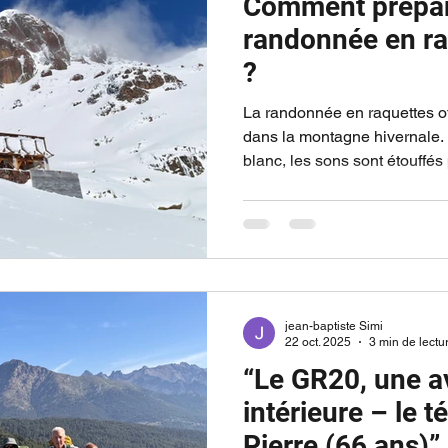
Comment prépar
randonnée en ra
?
La randonnée en raquettes o
dans la montagne hivernale.
blanc, les sons sont étouffés
devient feutrée, presque irrée
beauté se cache un environn
transforme les repères, ralen
les risques. Une sortie réus
préparation rigoureuse, adap
niveau du groupe. 1. La planif
jean-baptiste Simi
22 oct. 2025
3 min de lectu
“Le GR20, une a
intérieure – le 
Pierre (66 ans)”