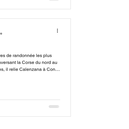
ue des divers aspects d
re
ires de randonnée les plus
versant la Corse du nord au
es, il relie Calenzana à Conca
 l’île. Ce trek mythique attire
urs en quête de paysages
table aventure en montagne,
rsion en pleine nature. Sa
en grande partie sur la
s les p