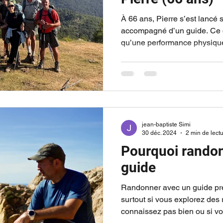
À 66 ans, Pierre s’est lancé
accompagné d’un guide. Ce qu’il en retient, c’est bien plus
qu’une performance physique
humaine et intérieure, ponc
d’efforts partagés et de découvertes. Voic
sincère et éclairant, sur ce s
personne indifférent. 🚶‍♂️ Se
évidence “Nous en étions co
pouvoir en expliquer toutes l
jean-baptiste Simi
30 déc. 2024
2 min de lect
Pourquoi rando
guide
Randonner avec un guide pré
surtout si vous explorez des
connaissez pas bien ou si vo