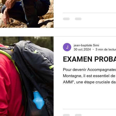
jean-baptiste Simi
30 oct. 2024
3 min de lectu
EXAMEN PROB
Pour devenir Accompagnate
Montagne, il est essentiel de
AMM", une étape cruciale dan
Cet examen se divise en deu
chacune visant à évaluer de
connaissances spécifiques. 
en un questionnaire comprena
sur trois thématiques princip