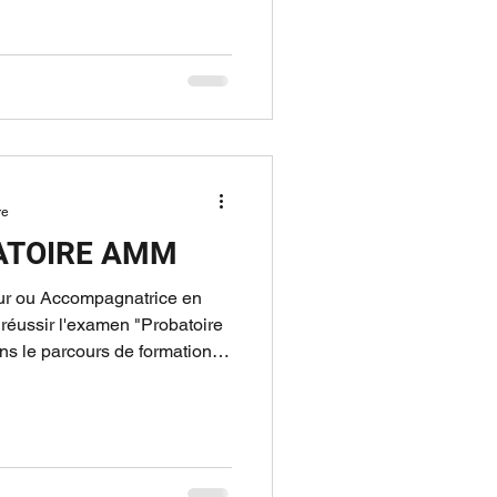
re
ATOIRE AMM
ur ou Accompagnatrice en
 réussir l'examen "Probatoire
s le parcours de formation.
x épreuves distinctes,
s compétences et
La première épreuve consiste
nt 36 questions, réparties
ales. Ce test permet d’évaluer