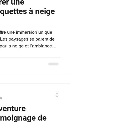
er une
quettes à neige
ffre une immersion unique
 Les paysages se parent de
 par la neige et l’ambiance
lle. Mais derrière cette
ement exigeant. L’hiver
tit la progression et augmente
sie repose donc sur une
tée aux conditions et au
ication : le so
re
venture
témoignage de