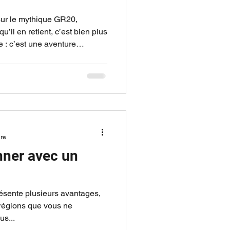
 sur le mythique GR20,
 : c’est une aventure
tuée de paysages grandioses,
i son récit,
entier légendaire qui ne laisse
 lancer sur le GR20 : une
nvaincus, sans vraiment
es raison
ure
nner avec un
sente plusieurs avantages,
 régions que vous ne
us...