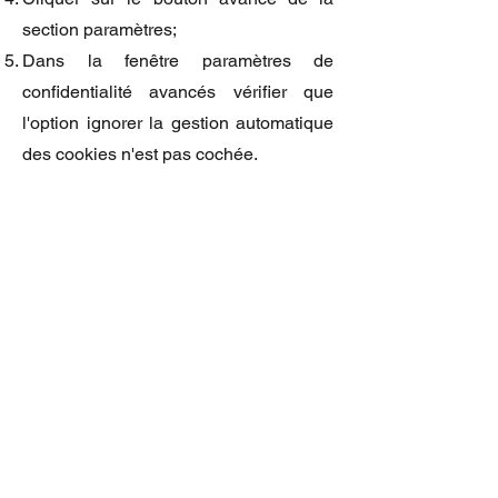
section paramètres;
Dans la fenêtre paramètres de
confidentialité avancés vérifier que
l'option ignorer la gestion automatique
des cookies n'est pas cochée.
POUR FIREFOX À PARTIR DE LA
VERSION 12 :
Dans la barre de menu, choisir le menu
outils;
Dans le menu déroulant, choisir
options;
Cliquer sur l'icone vie privée;
Cliquer sur le lien supprimer des
cookies spécifiques;
Dans la fenêtre Cookies, cliquer sur le