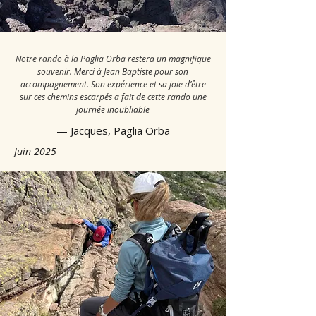
convivialité du groupe, les efforts 
partagés et la simplicité des bons 
moments passés ensemble.

Notre rando à la Paglia Orba restera un magnifique
souvenir. Merci à Jean Baptiste pour son
accompagnement. Son expérience et sa joie d’être
Un grand merci à toutes celles et 
sur ces chemins escarpés a fait de cette rando une
ceux qui ont pris le temps de laisser 
journée inoubliable
un message après leur aventure. 
— Jacques, Paglia Orba
Vos mots reflètent ce qui me motive 
Juin 2025
chaque jour : partager la montagne 
corse avec passion, sincérité et 
authenticité.