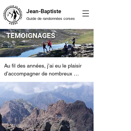
Jean-Baptiste
Guide de randonnées corses
TEMOIGNAGES
Au fil des années, j’ai eu le plaisir 
d’accompagner de nombreux 
randonneurs sur les sentiers corses, 
pour leur faire découvrir la beauté et 
la richesse de cette nature unique.​ 

Leurs témoignages racontent mieux 
que moi ce qu’ils ont vécu : la 
splendeur des paysages, la 