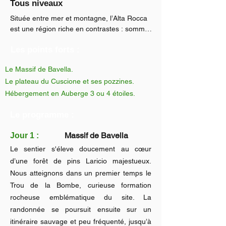
Tous niveaux
Située entre mer et montagne, l’Alta Rocca 
est une région riche en contrastes : sommets 
granitiques, forêts denses, villages perchés 
Les points forts :
et vestiges historiques. C’est un territoire 
préservé, où nature et culture se rencontrent 
Le Massif de Bavella.
à chaque détour de sentier.

Le plateau du Cuscione et ses pozzines.
Pour vous immerger pleinement dans cette 
Hébergement en Auberge 3 ou 4 étoiles.
région unique, voici un séjour où vous serez 
encadré par un guide local, passionné et 
Le programme :
connaisseur du terrain. Il vous guidera à 
travers les plus belles randonnées de l’Alta 
Massif de Bavella
Jour 1 :
Rocca, en vous faisant découvrir des 
Le sentier s'éleve doucement au cœur
paysages grandioses et des lieux parfois 
d’une forêt de pins Laricio majestueux.
méconnus.

Nous atteignons dans un premier temps le
Trou de la Bombe, curieuse formation
Que vous soyez débutant ou randonneur 
rocheuse emblématique du site. La
confirmé, ce séjour est accessible à tous les 
niveaux. Chaque itinéraire est adapté pour 
randonnée se poursuit ensuite sur un
offrir une expérience enrichissante, 
itinéraire sauvage et peu fréquenté, jusqu’à