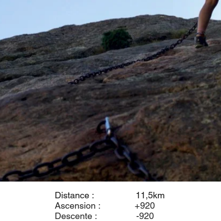
Distance : 11,5km
Ascension : +920
Descente : -920